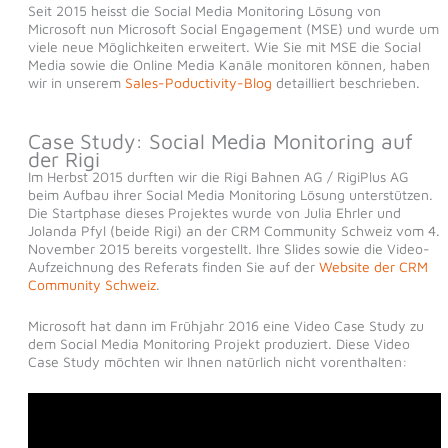
Seit 2015 heisst die Social Media Monitoring Lösung von
Microsoft nun Microsoft Social Engagement (MSE) und wurde um
viele neue Möglichkeiten erweitert. Wie Sie mit MSE die Social
Media sowie die Online Media Kanäle monitoren können, haben
wir in unserem
Sales-Poductivity-Blog
detailliert beschrieben.
Case Study: Social Media Monitoring auf
der Rigi
Im Herbst 2015 durften wir die Rigi Bahnen AG / RigiPlus AG
beim Aufbau ihrer Social Media Monitoring Lösung unterstützen.
Die Startphase dieses Projektes wurde von Julia Ehrler und
Jolanda Pfyl (beide Rigi) an der CRM Community Schweiz vom 4.
November 2015 bereits vorgestellt. Ihre Slides sowie die Video-
Aufzeichnung des Referats finden Sie auf der
Website der CRM
Community Schweiz
.
Microsoft hat dann im Frühjahr 2016 eine Video Case Study zu
dem Social Media Monitoring Projekt produziert. Diese Video
Case Study möchten wir Ihnen natürlich nicht vorenthalten: