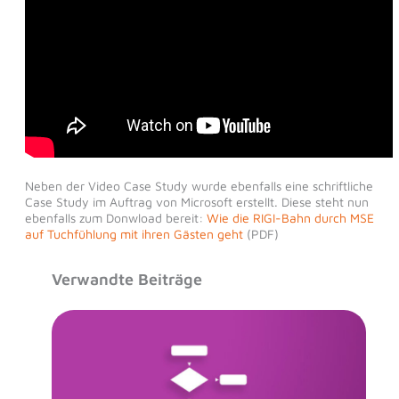
Neben der Video Case Study wurde ebenfalls eine schriftliche
Case Study im Auftrag von Microsoft erstellt. Diese steht nun
ebenfalls zum Donwload bereit:
Wie die RIGI-Bahn durch MSE
auf Tuchfühlung mit ihren Gästen geht
(PDF)
Verwandte Beiträge