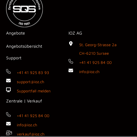
Angebote
IOZ AG
St. Georg-Strasse 2a
Angebotsübersicht
CH-6210 Sursee
Support
+41 41 925 84 00
info@ioz.ch
+41 41 925 83 93
support@ioz.ch
Supportfall melden
Zentrale | Verkauf
+41 41 925 84 00
info@ioz.ch
verkauf@ioz.ch