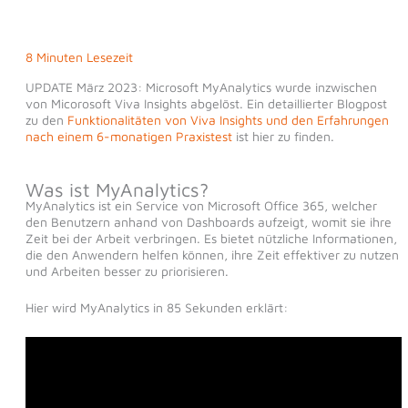
8 Minuten Lesezeit
UPDATE März 2023: Microsoft MyAnalytics wurde inzwischen
von Micorosoft Viva Insights abgelöst. Ein detaillierter Blogpost
zu den
Funktionalitäten von Viva Insights und den Erfahrungen
nach einem 6-monatigen Praxistest
ist hier zu finden.
Was ist MyAnalytics?
MyAnalytics ist ein Service von Microsoft Office 365, welcher
den Benutzern anhand von Dashboards aufzeigt, womit sie ihre
Zeit bei der Arbeit verbringen. Es bietet nützliche Informationen,
die den Anwendern helfen können, ihre Zeit effektiver zu nutzen
und Arbeiten besser zu priorisieren.
Hier wird MyAnalytics in 85 Sekunden erklärt: