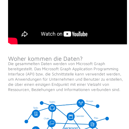
Woher kommen die Daten?
Die gesammelten Daten werden von Microsoft Graph
bereitgestellt. Das Microsoft Graph Application Programming
Interface (API) bzw. die Schnittstelle kann verwendet werden,
um Anwendungen für Unternehmen und Benutzer zu erstellen,
die über einen einzigen Endpunkt mit einer Vielzahl von
Ressourcen, Beziehungen und Informationen verbunden sind.