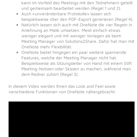
kann im Vorfeld des Meetings mit den Teilnehmern geteilt
und gemeinsam bearbeitet werden (Regel 1 und 2).
Auch «unveränderbare Protokolle» lassen sich
beispielsweise über den PDF-Export generieren (Regel 4).
Natürlich lassen sich auch mit OneNote die vier Regeln in
Anlehnung an Malik umsetzen. Meist einfach etwas
weniger elegant und mit weniger Vorlagen als beim
Meeting Manager von Solutions2Share. Dafür hat man mit
OneNote mehr Flexibilität.
OneNote bietet hingegen ein paar weitere spannende
Features, welche der Meeting Manager nicht hat.
Beispielsweise als Sitzungsleiter von Hand mit einem Stift
Meeting-Notizen oder Skizzen zu machen, während man
dem Redner zuhört (Regel 3).
In diesem Video werden Ihnen das Look and Feel sowie
verschiedene Funktionen von OneNote nähergebracht: