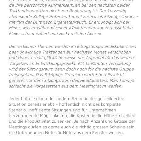
da ihre persönliche Aufmerksamkeit bei den nächsten beiden
Traktandenpunkten nicht von Bedeutung ist. Der kurzzeitig
abwesende Kollege Petersen kommt zurück ins Sitzungszimmer –
mit ihm der Duft nach Zigarettenrauch. Er erkundigt sich bei
Meier, was er während seiner «Toilettenpause» verpasst habe.
Meier schaut irritiert und zuckt mit den Achseln.
Die restlichen Themen werden im Eilzugstempo andiskutiert, ein
paar unwichtige Traktanden auf nächsten Monat verschoben
und Huber erhält glücklicherweise das Approval für das weitere
Vorgehen im Entwicklungsprojekt. Mit 15 Minuten Verspätung
wird der Sitzungsraum dann doch noch für die nächste Gruppe
freigegeben. Das 5-köpfige Gremium wartet bereits leicht
genervt vor dem Sitzungsraum des Headquarters. Man kann ja
schlecht die Vorgesetzten aus dem Meetingraum werfen.
Jeder hat die eine oder andere Szene in der geschilderten
Situation bereits erlebt – hoffentlich nicht das komplette
Szenario. Ineffiziente Sitzungen sind für Unternehmen
hervorragende Möglichkeiten, die Kosten in die Höhe zu treiben
und die Produktivität zu senken. Je nach Anzahl und Grösse der
Meetings dürfen es gerne auch die richtig grossen Scheine sein,
die Unternehmen Note für Note aus dem Fenster werfen.