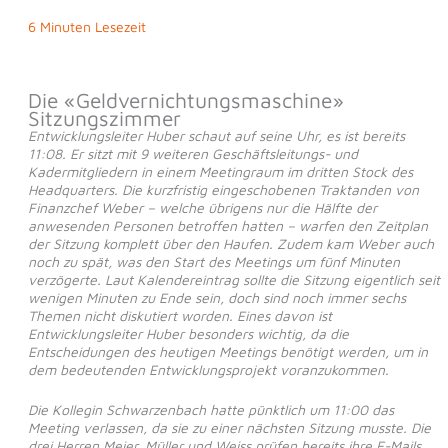
6 Minuten Lesezeit
Die «Geldvernichtungsmaschine»
Sitzungszimmer
Entwicklungsleiter Huber schaut auf seine Uhr, es ist bereits
11:08. Er sitzt mit 9 weiteren Geschäftsleitungs- und
Kadermitgliedern in einem Meetingraum im dritten Stock des
Headquarters. Die kurzfristig eingeschobenen Traktanden von
Finanzchef Weber – welche übrigens nur die Hälfte der
anwesenden Personen betroffen hatten – warfen den Zeitplan
der Sitzung komplett über den Haufen. Zudem kam Weber auch
noch zu spät, was den Start des Meetings um fünf Minuten
verzögerte. Laut Kalendereintrag sollte die Sitzung eigentlich seit
wenigen Minuten zu Ende sein, doch sind noch immer sechs
Themen nicht diskutiert worden. Eines davon ist
Entwicklungsleiter Huber besonders wichtig, da die
Entscheidungen des heutigen Meetings benötigt werden, um in
dem bedeutenden Entwicklungsprojekt voranzukommen.
Die Kollegin Schwarzenbach hatte pünktlich um 11:00 das
Meeting verlassen, da sie zu einer nächsten Sitzung musste. Die
drei Herren Meier, Müller und Weiss prüfen bereits ihre E-Mails,