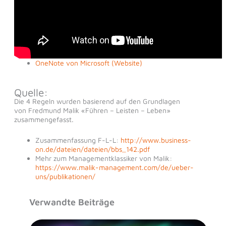
OneNote von Microsoft (Website)
Quelle:
Die 4 Regeln wurden basierend auf den Grundlagen
von Fredmund Malik «Führen – Leisten – Leben»
zusammengefasst.
Zusammenfassung F-L-L:
http://www.business-
on.de/dateien/dateien/bbs_142.pdf
Mehr zum Managementklassiker von Malik:
https://www.malik-management.com/de/ueber-
uns/publikationen/
Verwandte Beiträge