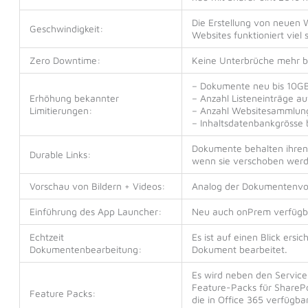
Die Erstellung von neuen
Geschwindigkeit:
Websites funktioniert viel s
Zero Downtime:
Keine Unterbrüche mehr b
– Dokumente neu bis 10G
Erhöhung bekannter
– Anzahl Listeneinträge a
Limitierungen:
– Anzahl Websitesammlun
– Inhaltsdatenbankgrösse b
Dokumente behalten ihren 
Durable Links:
wenn sie verschoben werd
Vorschau von Bildern + Videos:
Analog der Dokumentenvo
Einführung des App Launcher:
Neu auch onPrem verfügb
Echtzeit
Es ist auf einen Blick ersic
Dokumentenbearbeitung:
Dokument bearbeitet.
Es wird neben den Service
Feature-Packs für ShareP
Feature Packs:
die in Office 365 verfügb