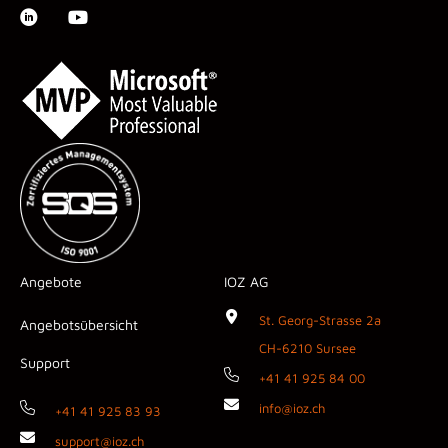
Angebote
IOZ AG
St. Georg-Strasse 2a
Angebotsübersicht
CH-6210 Sursee
Support
+41 41 925 84 00
info@ioz.ch
+41 41 925 83 93
support@ioz.ch