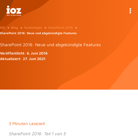
Zum
Inhalt
springen
IOZ
Blog
Technologie
SharePoint 2016
SharePoint 2016: Neue und abgekündigte Features
SharePoint 2016: Neue und abgekündigte Features
Veröffentlicht:
6. Juni 2016
Aktualisiert:
27. Juni 2021
3 Minuten Lesezeit
SharePoint 2016: Teil 1 von 5