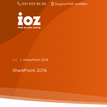
Zum
041 925 84 00
Supportfall melden
Inhalt
springen
IOZ
SharePoint 2016
SharePoint 2016