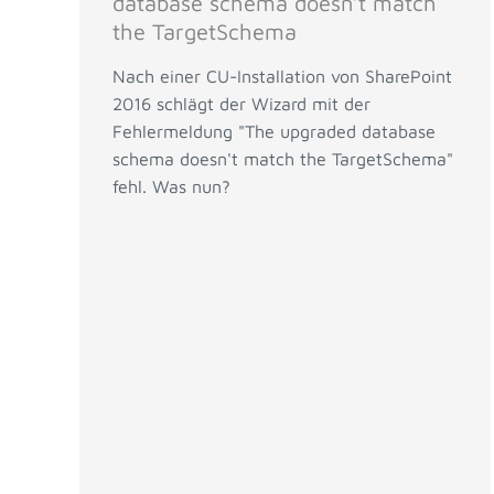
database schema doesn’t match
the TargetSchema
Nach einer CU-Installation von SharePoint
2016 schlägt der Wizard mit der
Fehlermeldung "The upgraded database
schema doesn't match the TargetSchema"
fehl. Was nun?