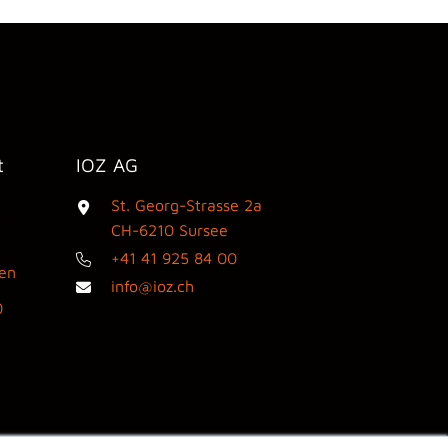
t
IOZ AG
St. Georg-Strasse 2a
3
CH-6210 Sursee
+41 41 925 84 00
den
info@ioz.ch
0