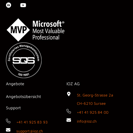
Angebote
IOZ AG
St. Georg-Strasse 2a
Angebotsübersicht
CH-6210 Sursee
Support
+41 41 925 84 00
info@ioz.ch
+41 41 925 83 93
support@ioz.ch