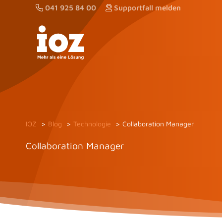
Zum
041 925 84 00
Supportfall melden
Inhalt
springen
IOZ
Blog
Technologie
Collaboration Manager
Collaboration Manager