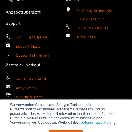
St. Georg-Strasse 2a
Angebotsübersicht
CH-6210 Sursee
Support
+41 41 925 84 00
info@ioz.ch
+41 41 925 83 93
support@ioz.ch
Supportfall melden
Zentrale | Verkauf
+41 41 925 84 00
info@ioz.ch
verkauf@ioz.ch
Wir verwenden Cookies und Analyse Tools, um die
Nutzerfreundlichkeit unserer Website zu verbessern und um
personalisiertes Marketing mit relevanten Inhalten zu ermöglichen.
Durch die weitere Nutzung der Webseite stimmen Sie der
Copyright © 2026 IOZ AG ·
Impressum
·
Datenschutz
·
AGB
·
Verwendung von Cookies zu. Weitere Infos:
Datenschutzerklärung.
Medienanfragen