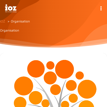
Zum
Inhalt
springen
IOZ
Organisation
Organisation