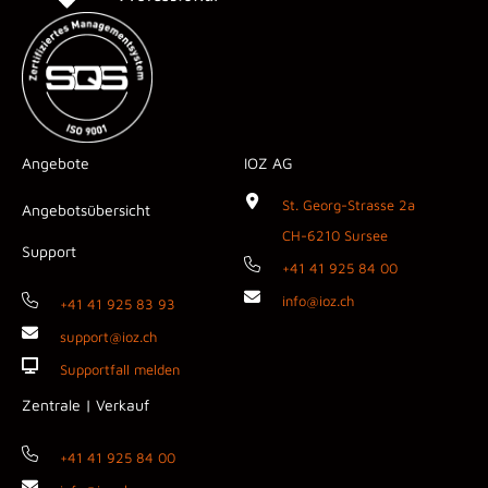
Angebote
IOZ AG
St. Georg-Strasse 2a
Angebotsübersicht
CH-6210 Sursee
Support
+41 41 925 84 00
info@ioz.ch
+41 41 925 83 93
support@ioz.ch
Supportfall melden
Zentrale | Verkauf
+41 41 925 84 00