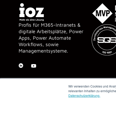
Profis für M365-Intranets &
digitale Arbeitsplätze, Power
Apps, Power Automate
Workflows, sowie
Managementsysteme.
Wir verwenden Cookies und Analys
relevanten Inhalten zu ermöglich
Datenschutzerklärung.
Copyright © 2026 IOZ AG ·
Impressum
·
Datenschutz
·
AGB
·
Me