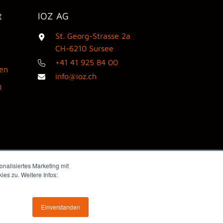
t
IOZ AG
St. Georg-Strasse 2a
3
CH-6210 Sursee
+41 41 925 84 00
den
info@ioz.ch
0
nalisiertes Marketing mit
es zu. Weitere Infos:
Webdesign by flink think
Einverstanden