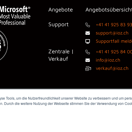
Angebote
Angebotsübersich
Support
+41 41 925 83 9
support@ioz.ch
Supportfall mel
Zentrale |
+41 41 925 84 0
Verkauf
info@ioz.ch
verkauf@ioz.ch
e Tools, um die Nutzerfreundlichkeit unserer Website zu verbessern und um perso
en. Durch die weitere Nutzung der Webseite stimmen Sie der Verwendung von Cooki
dienanfragen