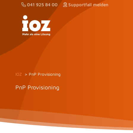
Zum
041 925 84 00
Supportfall melden
Inhalt
springen
IOZ
PnP Provisioning
PnP Provisioning