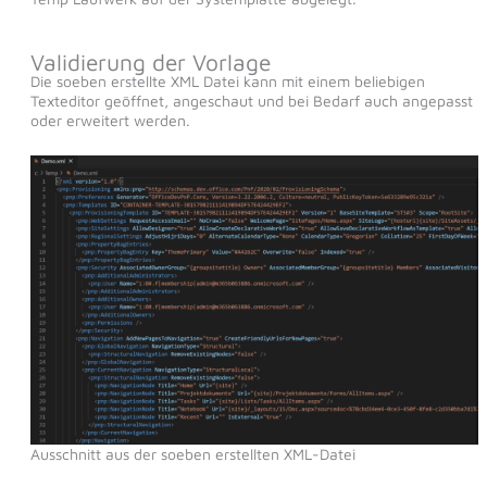
Validierung der Vorlage
Die soeben erstellte XML Datei kann mit einem beliebigen
Texteditor geöffnet, angeschaut und bei Bedarf auch angepasst
oder erweitert werden.
Ausschnitt aus der soeben erstellten XML-Datei