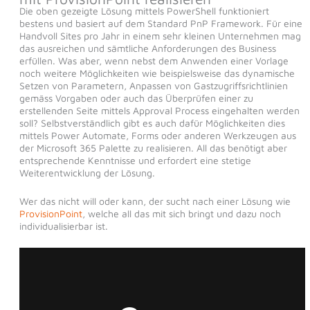
Die oben gezeigte Lösung mittels PowerShell funktioniert
bestens und basiert auf dem Standard PnP Framework. Für eine
Handvoll Sites pro Jahr in einem sehr kleinen Unternehmen mag
das ausreichen und sämtliche Anforderungen des Business
erfüllen. Was aber, wenn nebst dem Anwenden einer Vorlage
noch weitere Möglichkeiten wie beispielsweise das dynamische
Setzen von Parametern, Anpassen von Gastzugriffsrichtlinien
gemäss Vorgaben oder auch das Überprüfen einer zu
erstellenden Seite mittels Approval Process eingehalten werden
soll? Selbstverständlich gibt es auch dafür Möglichkeiten dies
mittels Power Automate, Forms oder anderen Werkzeugen aus
der Microsoft 365 Palette zu realisieren. All das benötigt aber
entsprechende Kenntnisse und erfordert eine stetige
Weiterentwicklung der Lösung.
Wer das nicht will oder kann, der sucht nach einer Lösung wie
ProvisionPoint
, welche all das mit sich bringt und dazu noch
individualisierbar ist.