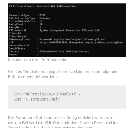
Resultat von Get-PnPConnection
Um das Template nun exportieren zu können, kann folgender
Befehl verwendet werden:
Get-PnPProvisioningTemplate -
Out "C:TempDemo.xml"
Der Paramter -Out kann selbstständig definiert werden. In
diesem Fall wird die XML Datei mit dem Namen Demo.xml im
Temp Laufwerk auf der Systemplatte abgelegt.