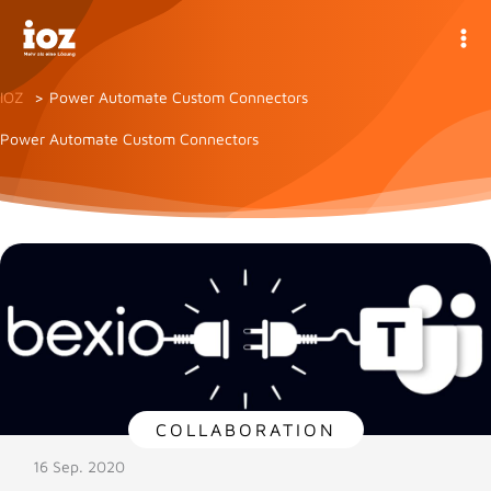
Zum
Inhalt
springen
IOZ
Power Automate Custom Connectors
Power Automate Custom Connectors
COLLABORATION
16 Sep. 2020