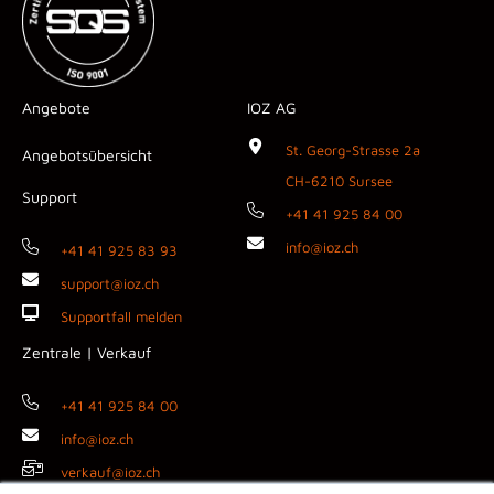
Angebote
IOZ AG
St. Georg-Strasse 2a
Angebotsübersicht
CH-6210 Sursee
Support
+41 41 925 84 00
info@ioz.ch
+41 41 925 83 93
support@ioz.ch
Supportfall melden
Zentrale | Verkauf
+41 41 925 84 00
info@ioz.ch
verkauf@ioz.ch