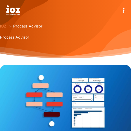
Zum
Inhalt
springen
IOZ
Process Advisor
Process Advisor