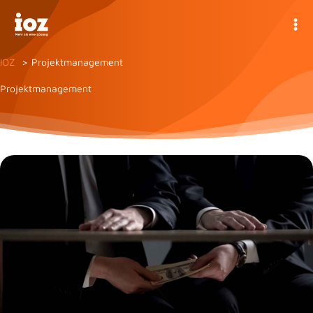
Zum
Inhalt
springen
IOZ
Projektmanagement
Projektmanagement