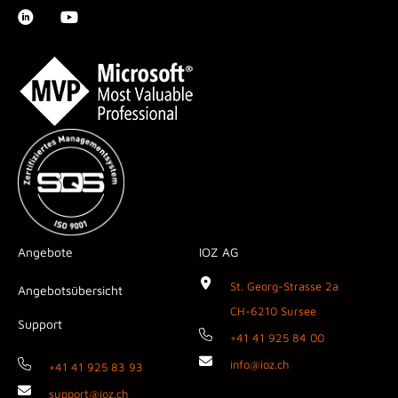
Angebote
IOZ AG
St. Georg-Strasse 2a
Angebotsübersicht
CH-6210 Sursee
Support
+41 41 925 84 00
info@ioz.ch
+41 41 925 83 93
support@ioz.ch