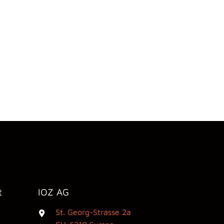
t
IOZ AG
St. Georg-Strasse 2a
3