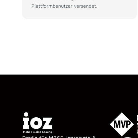
Plattformbenutzer versendet.
Profis für M365-Intranets &