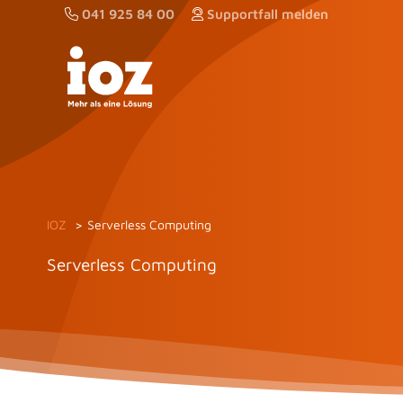
Zum
041 925 84 00
Supportfall melden
Inhalt
springen
IOZ
Serverless Computing
Serverless Computing