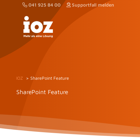
Zum
041 925 84 00
Supportfall melden
Inhalt
springen
IOZ
SharePoint Feature
SharePoint Feature