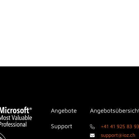
Angebote
Angebotsübersich
Support
+41 41 925 83 9
support@ioz.ch