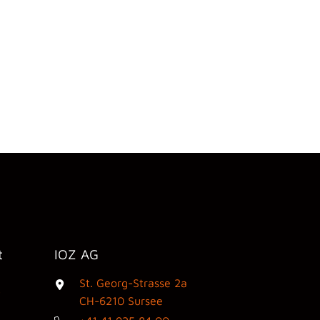
t
IOZ AG
St. Georg-Strasse 2a
3
CH-6210 Sursee