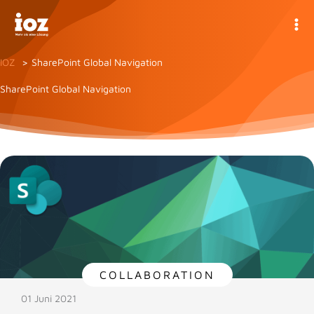
Zum
Inhalt
springen
IOZ
SharePoint Global Navigation
SharePoint Global Navigation
COLLABORATION
01 Juni 2021