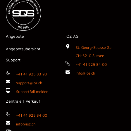
Angebote
IOZ AG
St. Georg-Strasse 2a
Angebotsübersicht
CH-6210 Sursee
Support
+41 41 925 84 00
info@ioz.ch
+41 41 925 83 93
support@ioz.ch
Supportfall melden
Zentrale | Verkauf
+41 41 925 84 00
info@ioz.ch