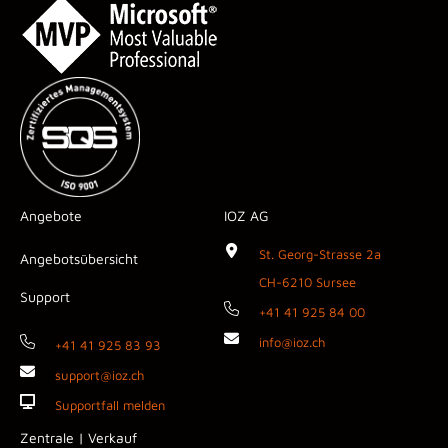
Angebote
IOZ AG
St. Georg-Strasse 2a
Angebotsübersicht
CH-6210 Sursee
Support
+41 41 925 84 00
info@ioz.ch
+41 41 925 83 93
support@ioz.ch
Supportfall melden
Zentrale | Verkauf