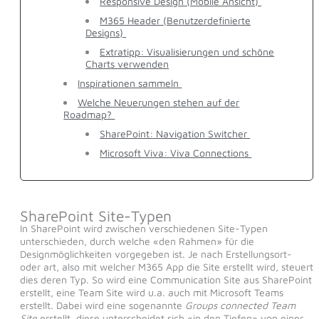
Responsive Design (Mobile Ansicht)
M365 Header (Benutzerdefinierte
Designs)
Extratipp: Visualisierungen und schöne
Charts verwenden
Inspirationen sammeln
Welche Neuerungen stehen auf der
Roadmap?
SharePoint: Navigation Switcher
Microsoft Viva: Viva Connections
SharePoint Site-Typen
In SharePoint wird zwischen verschiedenen Site-Typen
unterschieden, durch welche «den Rahmen» für die
Designmöglichkeiten vorgegeben ist. Je nach Erstellungsort-
oder art, also mit welcher M365 App die Site erstellt wird, steuert
dies deren Typ. So wird eine Communication Site aus SharePoint
erstellt, eine Team Site wird u.a. auch mit Microsoft Teams
erstellt. Dabei wird eine sogenannte
Groups connected Team
Site
erstellt, diese unterscheidet sich «in den Tiefen» von einer