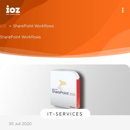
Zum
Inhalt
springen
IOZ
SharePoint Workflows
SharePoint Workflows
IT-SERVICES
30 Juli 2020