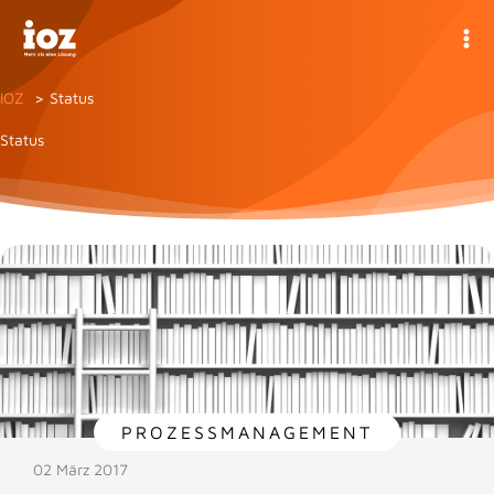
Zum
Inhalt
springen
IOZ
Status
Status
PROZESSMANAGEMENT
02 März 2017