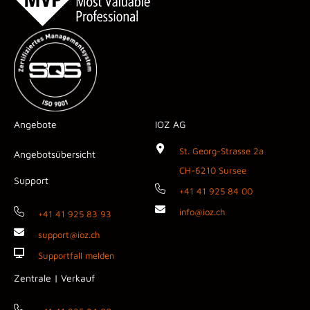
Angebote
IOZ AG
St. Georg-Strasse 2a
Angebotsübersicht
CH-6210 Sursee
Support
+41 41 925 84 00
info@ioz.ch
+41 41 925 83 93
support@ioz.ch
Supportfall melden
Zentrale | Verkauf