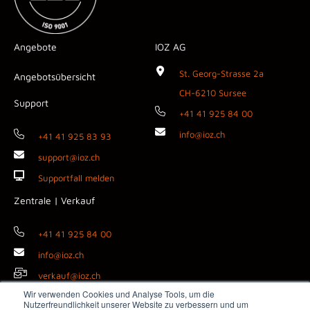
Angebote
IOZ AG
St. Georg-Strasse 2a
Angebotsübersicht
CH-6210 Sursee
Support
+41 41 925 84 00
info@ioz.ch
+41 41 925 83 93
support@ioz.ch
Supportfall melden
Zentrale | Verkauf
+41 41 925 84 00
info@ioz.ch
verkauf@ioz.ch
Wir verwenden Cookies und Analyse Tools, um die
Nutzerfreundlichkeit unserer Website zu verbessern und um