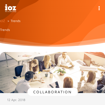
Zum
Inhalt
springen
IOZ
Trends
Trends
COLLABORATION
12 Apr. 2018