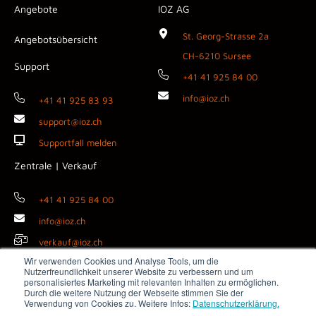
Angebote
IOZ AG
St. Georg-Strasse 2a
Angebotsübersicht
CH-6210 Sursee
Support
+41 41 925 84 00
info@ioz.ch
+41 41 925 83 93
support@ioz.ch
Supportfall melden
Zentrale | Verkauf
+41 41 925 84 00
info@ioz.ch
verkauf@ioz.ch
Wir verwenden Cookies und Analyse Tools, um die
Nutzerfreundlichkeit unserer Website zu verbessern und um
personalisiertes Marketing mit relevanten Inhalten zu ermöglichen.
Durch die weitere Nutzung der Webseite stimmen Sie der
Copyright © 2026 IOZ AG ·
Impressum
·
Datenschutz
·
AGB
·
Verwendung von Cookies zu. Weitere Infos:
Datenschutzerklärung.
Medienanfragen