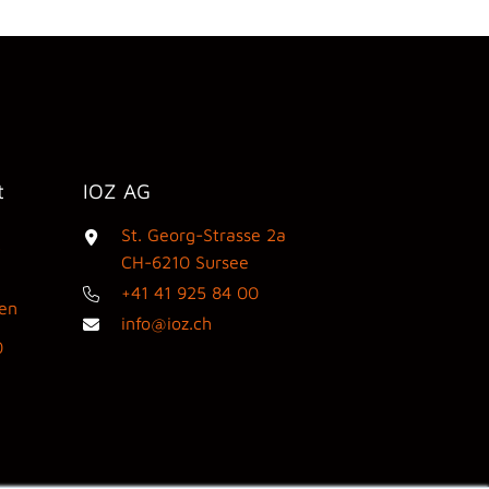
t
IOZ AG
St. Georg-Strasse 2a
3
CH-6210 Sursee
+41 41 925 84 00
den
info@ioz.ch
0