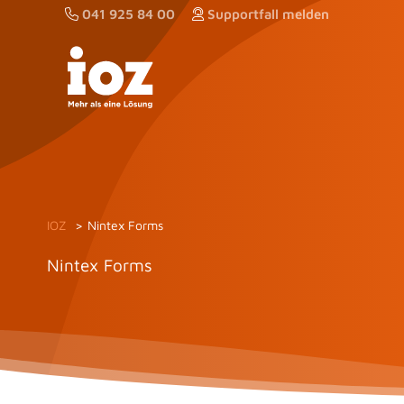
Zum
041 925 84 00
Supportfall melden
Inhalt
springen
IOZ
Nintex Forms
Nintex Forms