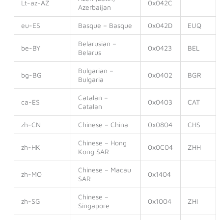
Lt-az-AZ
0x042C
Azerbaijan
eu-ES
Basque – Basque
0x042D
EUQ
Belarusian –
be-BY
0x0423
BEL
Belarus
Bulgarian –
bg-BG
0x0402
BGR
Bulgaria
Catalan –
ca-ES
0x0403
CAT
Catalan
zh-CN
Chinese – China
0x0804
CHS
Chinese – Hong
zh-HK
0x0C04
ZHH
Kong SAR
Chinese – Macau
zh-MO
0x1404
SAR
Chinese –
zh-SG
0x1004
ZHI
Singapore