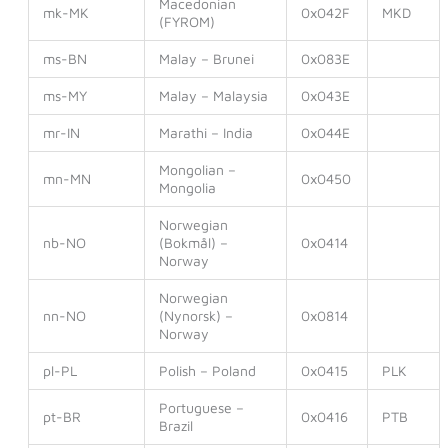
Macedonian
mk-MK
0x042F
MKD
(FYROM)
ms-BN
Malay – Brunei
0x083E
ms-MY
Malay – Malaysia
0x043E
mr-IN
Marathi – India
0x044E
Mongolian –
mn-MN
0x0450
Mongolia
Norwegian
nb-NO
(Bokmål) –
0x0414
Norway
Norwegian
nn-NO
(Nynorsk) –
0x0814
Norway
pl-PL
Polish – Poland
0x0415
PLK
Portuguese –
pt-BR
0x0416
PTB
Brazil