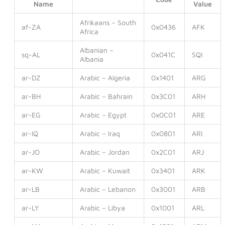
Name
Value
Afrikaans – South
af-ZA
0x0436
AFK
Africa
Albanian –
sq-AL
0x041C
SQI
Albania
ar-DZ
Arabic – Algeria
0x1401
ARG
ar-BH
Arabic – Bahrain
0x3C01
ARH
ar-EG
Arabic – Egypt
0x0C01
ARE
ar-IQ
Arabic – Iraq
0x0801
ARI
ar-JO
Arabic – Jordan
0x2C01
ARJ
ar-KW
Arabic – Kuwait
0x3401
ARK
ar-LB
Arabic – Lebanon
0x3001
ARB
ar-LY
Arabic – Libya
0x1001
ARL