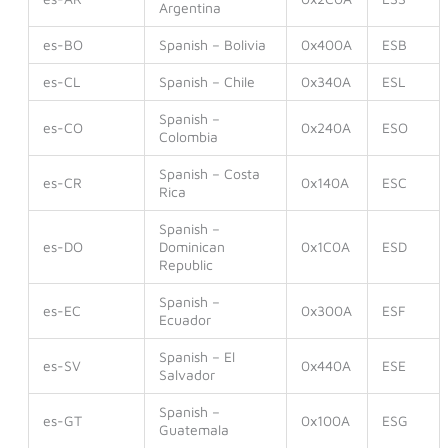
Argentina
es-BO
Spanish – Bolivia
0x400A
ESB
es-CL
Spanish – Chile
0x340A
ESL
Spanish –
es-CO
0x240A
ESO
Colombia
Spanish – Costa
es-CR
0x140A
ESC
Rica
Spanish –
es-DO
Dominican
0x1C0A
ESD
Republic
Spanish –
es-EC
0x300A
ESF
Ecuador
Spanish – El
es-SV
0x440A
ESE
Salvador
Spanish –
es-GT
0x100A
ESG
Guatemala