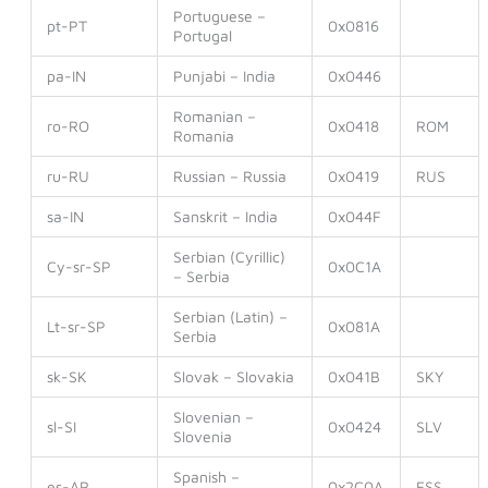
Portuguese –
pt-PT
0x0816
Portugal
pa-IN
Punjabi – India
0x0446
Romanian –
ro-RO
0x0418
ROM
Romania
ru-RU
Russian – Russia
0x0419
RUS
sa-IN
Sanskrit – India
0x044F
Serbian (Cyrillic)
Cy-sr-SP
0x0C1A
– Serbia
Serbian (Latin) –
Lt-sr-SP
0x081A
Serbia
sk-SK
Slovak – Slovakia
0x041B
SKY
Slovenian –
sl-SI
0x0424
SLV
Slovenia
Spanish –
es-AR
0x2C0A
ESS