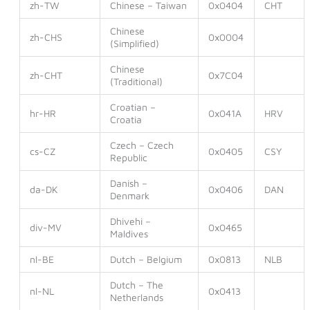
zh-TW
Chinese – Taiwan
0x0404
CHT
Chinese
zh-CHS
0x0004
(Simplified)
Chinese
zh-CHT
0x7C04
(Traditional)
Croatian –
hr-HR
0x041A
HRV
Croatia
Czech – Czech
cs-CZ
0x0405
CSY
Republic
Danish –
da-DK
0x0406
DAN
Denmark
Dhivehi –
div-MV
0x0465
Maldives
nl-BE
Dutch – Belgium
0x0813
NLB
Dutch – The
nl-NL
0x0413
Netherlands