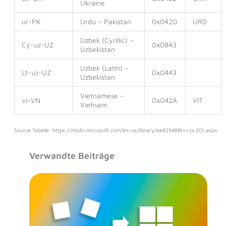
Ukraine
ur-PK
Urdu – Pakistan
0x0420
URD
Uzbek (Cyrillic) –
Cy-uz-UZ
0x0843
Uzbekistan
Uzbek (Latin) –
Lt-uz-UZ
0x0443
Uzbekistan
Vietnamese –
vi-VN
0x042A
VIT
Vietnam
Source Tabelle: https://msdn.microsoft.com/en-us/library/ee825488(v=cs.20).aspx
Verwandte Beiträge