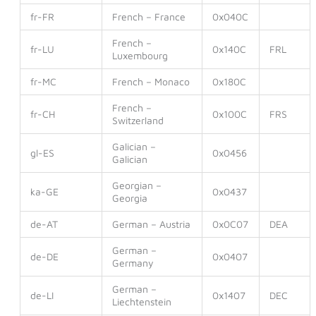
fr-FR
French – France
0x040C
French –
fr-LU
0x140C
FRL
Luxembourg
fr-MC
French – Monaco
0x180C
French –
fr-CH
0x100C
FRS
Switzerland
Galician –
gl-ES
0x0456
Galician
Georgian –
ka-GE
0x0437
Georgia
de-AT
German – Austria
0x0C07
DEA
German –
de-DE
0x0407
Germany
German –
de-LI
0x1407
DEC
Liechtenstein