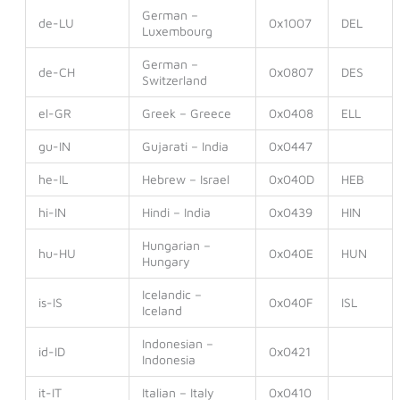
German –
de-LU
0x1007
DEL
Luxembourg
German –
de-CH
0x0807
DES
Switzerland
el-GR
Greek – Greece
0x0408
ELL
gu-IN
Gujarati – India
0x0447
he-IL
Hebrew – Israel
0x040D
HEB
hi-IN
Hindi – India
0x0439
HIN
Hungarian –
hu-HU
0x040E
HUN
Hungary
Icelandic –
is-IS
0x040F
ISL
Iceland
Indonesian –
id-ID
0x0421
Indonesia
it-IT
Italian – Italy
0x0410