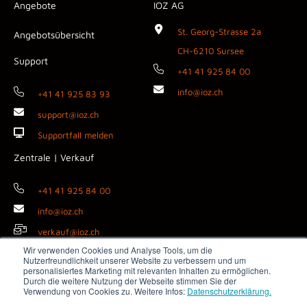
Angebote
IOZ AG
St. Georg-Strasse 2a
Angebotsübersicht
CH-6210 Sursee
Support
+41 41 925 84 00
info@ioz.ch
+41 41 925 83 93
support@ioz.ch
Supportfall melden
Zentrale | Verkauf
+41 41 925 84 00
info@ioz.ch
verkauf@ioz.ch
Wir verwenden Cookies und Analyse Tools, um die
Nutzerfreundlichkeit unserer Website zu verbessern und um
personalisiertes Marketing mit relevanten Inhalten zu ermöglichen.
Durch die weitere Nutzung der Webseite stimmen Sie der
Copyright © 2026 IOZ AG ·
Impressum
·
Datenschutz
·
AGB
·
Verwendung von Cookies zu. Weitere Infos:
Datenschutzerklärung.
Medienanfragen