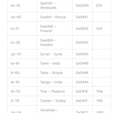
Spanish –
es-VE
0x200A
ESV
Venezuela
sw-KE
Swahili – Kenya
0x0441
Swedish –
sv-FI
0x081D
SVF
Finland
Swedish –
sv-SE
0x041D
Sweden
syr-SY
Syriac – Syria
0x045A
ta-IN
Tamil – India
0x0449
tt-RU
Tatar – Russia
0x0444
te-IN
Telugu – India
0x044A
th-TH
Thai – Thailand
0x041E
THA
tr-TR
Turkish – Turkey
0x041F
TRK
Ukrainian –
uk-UA
0x0422
UKR