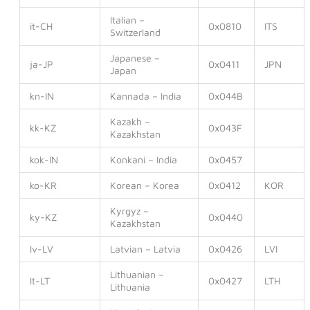
Italian –
it-CH
0x0810
ITS
Switzerland
Japanese –
ja-JP
0x0411
JPN
Japan
kn-IN
Kannada – India
0x044B
Kazakh –
kk-KZ
0x043F
Kazakhstan
kok-IN
Konkani – India
0x0457
ko-KR
Korean – Korea
0x0412
KOR
Kyrgyz –
ky-KZ
0x0440
Kazakhstan
lv-LV
Latvian – Latvia
0x0426
LVI
Lithuanian –
lt-LT
0x0427
LTH
Lithuania