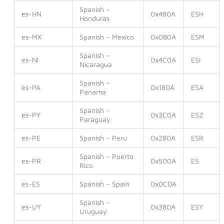
Spanish –
es-HN
0x480A
ESH
Honduras
es-MX
Spanish – Mexico
0x080A
ESM
Spanish –
es-NI
0x4C0A
ESI
Nicaragua
Spanish –
es-PA
0x180A
ESA
Panama
Spanish –
es-PY
0x3C0A
ESZ
Paraguay
es-PE
Spanish – Peru
0x280A
ESR
Spanish – Puerto
es-PR
0x500A
ES
Rico
es-ES
Spanish – Spain
0x0C0A
Spanish –
es-UY
0x380A
ESY
Uruguay