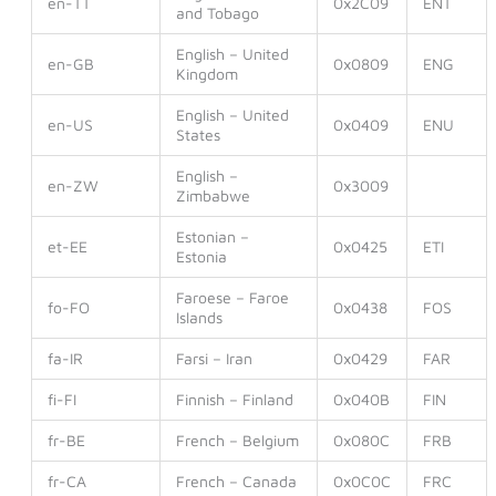
en-TT
0x2C09
ENT
and Tobago
English – United
en-GB
0x0809
ENG
Kingdom
English – United
en-US
0x0409
ENU
States
English –
en-ZW
0x3009
Zimbabwe
Estonian –
et-EE
0x0425
ETI
Estonia
Faroese – Faroe
fo-FO
0x0438
FOS
Islands
fa-IR
Farsi – Iran
0x0429
FAR
fi-FI
Finnish – Finland
0x040B
FIN
fr-BE
French – Belgium
0x080C
FRB
fr-CA
French – Canada
0x0C0C
FRC