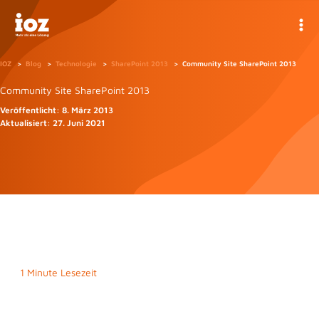
Zum
Inhalt
springen
IOZ
Blog
Technologie
SharePoint 2013
Community Site SharePoint 2013
Community Site SharePoint 2013
Veröffentlicht:
8. März 2013
Aktualisiert:
27. Juni 2021
1 Minute Lesezeit