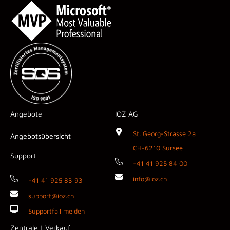
Angebote
IOZ AG
St. Georg-Strasse 2a
Angebotsübersicht
CH-6210 Sursee
Support
+41 41 925 84 00
info@ioz.ch
+41 41 925 83 93
support@ioz.ch
Supportfall melden
Zentrale | Verkauf