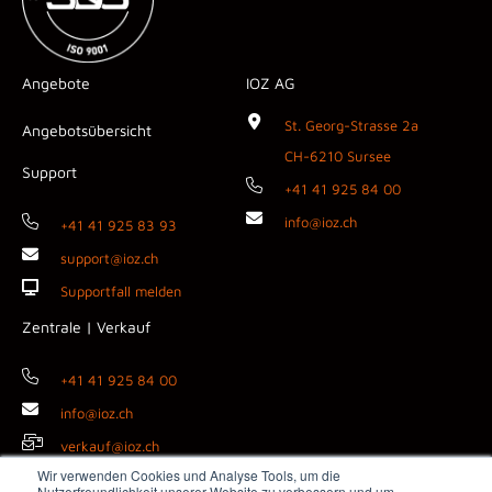
Angebote
IOZ AG
St. Georg-Strasse 2a
Angebotsübersicht
CH-6210 Sursee
Support
+41 41 925 84 00
info@ioz.ch
+41 41 925 83 93
support@ioz.ch
Supportfall melden
Zentrale | Verkauf
+41 41 925 84 00
info@ioz.ch
verkauf@ioz.ch
Wir verwenden Cookies und Analyse Tools, um die
Nutzerfreundlichkeit unserer Website zu verbessern und um