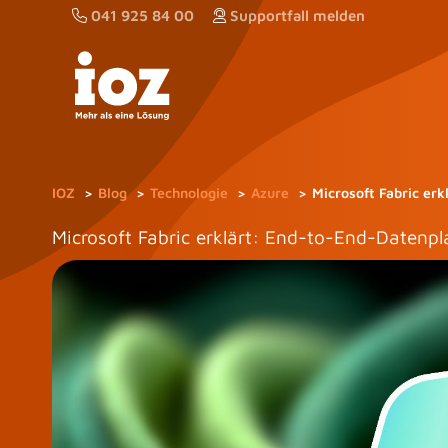
Zum
041 925 84 00
Supportfall melden
Inhalt
springen
IOZ
Blog
Technologie
Azure
Microsoft Fabric erk
Microsoft Fabric erklärt: End-to-End-Datenpla