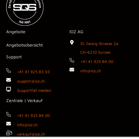
Angebote
IOZ AG
St. Georg-Strasse 2a
Angebotsübersicht
CH-6210 Sursee
Support
+41 41 925 84 00
info@ioz.ch
+41 41 925 83 93
support@ioz.ch
Supportfall melden
Zentrale | Verkauf
+41 41 925 84 00
info@ioz.ch
verkauf@ioz.ch