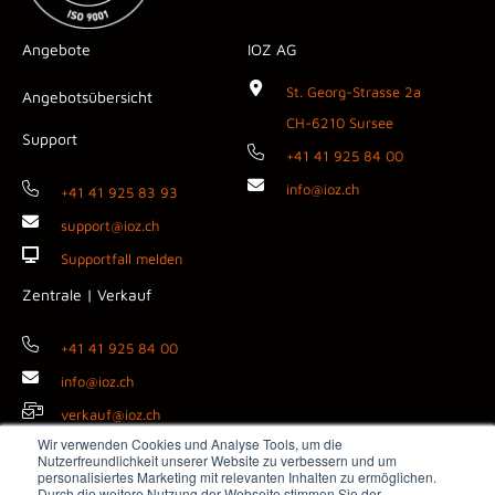
Angebote
IOZ AG
St. Georg-Strasse 2a
Angebotsübersicht
CH-6210 Sursee
Support
+41 41 925 84 00
info@ioz.ch
+41 41 925 83 93
support@ioz.ch
Supportfall melden
Zentrale | Verkauf
+41 41 925 84 00
info@ioz.ch
verkauf@ioz.ch
Wir verwenden Cookies und Analyse Tools, um die
Nutzerfreundlichkeit unserer Website zu verbessern und um
personalisiertes Marketing mit relevanten Inhalten zu ermöglichen.
Durch die weitere Nutzung der Webseite stimmen Sie der