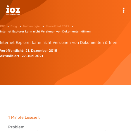
Zum
Inhalt
springen
IOZ
Blog
Technologie
SharePoint 2013
Internet Explorer kann nicht Versionen von Dokumenten öffnen
Internet Explorer kann nicht Versionen von Dokumenten öffnen
Veröffentlicht:
21. Dezember 2015
Aktualisiert:
27. Juni 2021
1 Minute Lesezeit
Problem