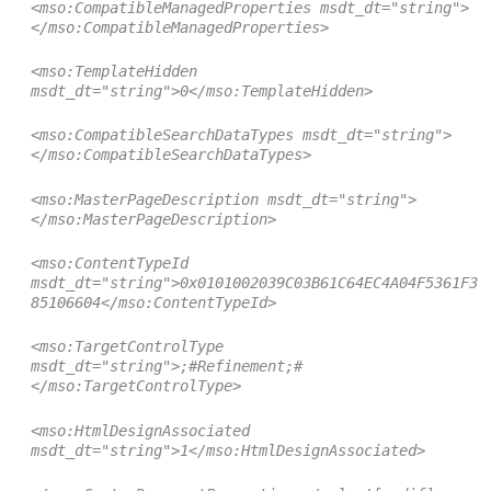
<mso:CompatibleManagedProperties msdt_dt="string">
</mso:CompatibleManagedProperties>
<mso:TemplateHidden
msdt_dt="string">0</mso:TemplateHidden>
<mso:CompatibleSearchDataTypes msdt_dt="string">
</mso:CompatibleSearchDataTypes>
<mso:MasterPageDescription msdt_dt="string">
</mso:MasterPageDescription>
<mso:ContentTypeId
msdt_dt="string">0x0101002039C03B61C64EC4A04F5361F3
85106604</mso:ContentTypeId>
<mso:TargetControlType
msdt_dt="string">;#Refinement;#
</mso:TargetControlType>
<mso:HtmlDesignAssociated
msdt_dt="string">1</mso:HtmlDesignAssociated>