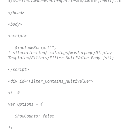
</mso:CustomDocumentProperties></xml><![endif]-->
</head>
<body>
<script>
$includeScript("",
"~sitecollection/_catalogs/masterpage/Display
Templates/Filters/Filter_MultiValue_Body.js");
</script>
<div id="Filter_Contains_MultiValue">
<!--#_
var Options = {
ShowCounts: false
};