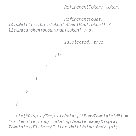
RefinementToken: token,
RefinementCount:
!$isNull(listDataTokenToCountMap[token]) ?
listDataTokenToCountMap[token] : 0,
IsSelected: true
});
}
}
}
}
ctx["DisplayTemplateData"]["BodyTemplateId"] =
"~sitecollection/_catalogs/masterpage/Display
Templates/Filters/Filter_MultiValue_Body.js";