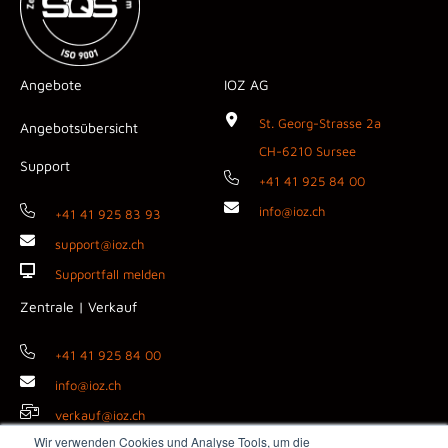
Angebote
IOZ AG
St. Georg-Strasse 2a
Angebotsübersicht
CH-6210 Sursee
Support
+41 41 925 84 00
info@ioz.ch
+41 41 925 83 93
support@ioz.ch
Supportfall melden
Zentrale | Verkauf
+41 41 925 84 00
info@ioz.ch
verkauf@ioz.ch
Wir verwenden Cookies und Analyse Tools, um die