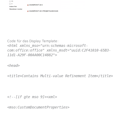
Code für das Display Template:
<html xmlns_mso="urn:schemas-microsoft-
com:office:office" xmlns_msdt="uuid:C2F41010-65B3-
11d1-A29F-00AA00C14882">
<head>
<title>Contains Multi-value Refinement Item</title>
<!--[if gte mso 9]><xml>
<mso:CustomDocumentProperties>