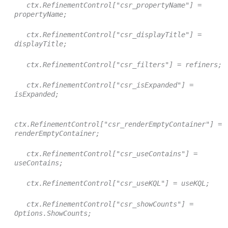
ctx.RefinementControl["csr_propertyName"] =
propertyName;
ctx.RefinementControl["csr_displayTitle"] =
displayTitle;
ctx.RefinementControl["csr_filters"] = refiners;
ctx.RefinementControl["csr_isExpanded"] =
isExpanded;
ctx.RefinementControl["csr_renderEmptyContainer"] =
renderEmptyContainer;
ctx.RefinementControl["csr_useContains"] =
useContains;
ctx.RefinementControl["csr_useKQL"] = useKQL;
ctx.RefinementControl["csr_showCounts"] =
Options.ShowCounts;