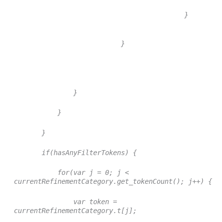
}
}
}
}
}
if(hasAnyFilterTokens) {
for(var j = 0; j <
currentRefinementCategory.get_tokenCount(); j++) {
var token =
currentRefinementCategory.t[j];