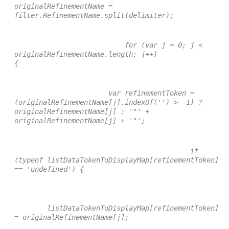
originalRefinementName =
filter.RefinementName.split(delimiter);
for (var j = 0; j <
originalRefinementName.length; j++)
{
var refinementToken =
(originalRefinementName[j].indexOf('') > -1) ?
originalRefinementName[j] : '"' +
originalRefinementName[j] + '"';
if
(typeof listDataTokenToDisplayMap[refinementToken]
== 'undefined') {
listDataTokenToDisplayMap[refinementToken]
= originalRefinementName[j];