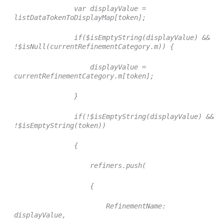
var displayValue =
listDataTokenToDisplayMap[token];
if($isEmptyString(displayValue) &&
!$isNull(currentRefinementCategory.m)) {
displayValue =
currentRefinementCategory.m[token];
}
if(!$isEmptyString(displayValue) &&
!$isEmptyString(token))
{
refiners.push(
{
RefinementName:
displayValue,