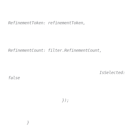
RefinementToken: refinementToken,
RefinementCount: filter.RefinementCount,
IsSelected:
false
});
}