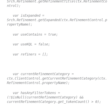
Srch.Refinement.getRefinementTitle(ctx.RefinementCo
ntrol);
var isExpanded =
Srch.Refinement.getExpanded(ctx.RefinementControl.p
ropertyName);
var useContains = true;
var useKQL = false;
var refiners = [];
var currentRefinementCategory =
ctx.ClientControl.getCurrentRefinementCategory(ctx.
RefinementControl.propertyName);
var hasAnyFilterTokens =
(!$isNull(currentRefinementCategory) &&
currentRefinementCategory.get_tokenCount() > 0);