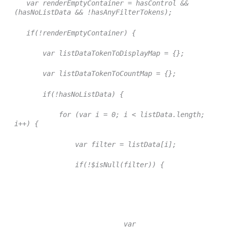
var renderEmptyContainer = hasControl &&
(hasNoListData && !hasAnyFilterTokens);
if(!renderEmptyContainer) {
var listDataTokenToDisplayMap = {};
var listDataTokenToCountMap = {};
if(!hasNoListData) {
for (var i = 0; i < listData.length;
i++) {
var filter = listData[i];
if(!$isNull(filter)) {
var