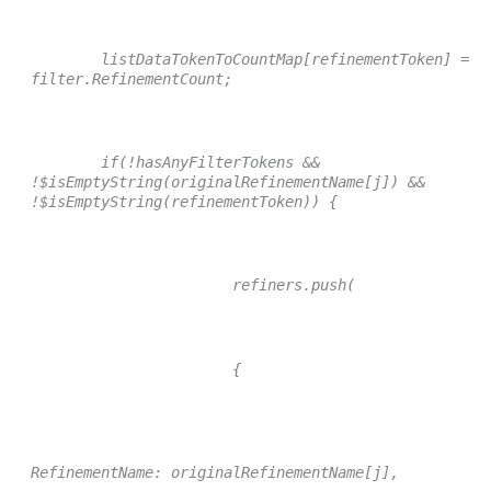
listDataTokenToCountMap[refinementToken] =
filter.RefinementCount;
if(!hasAnyFilterTokens &&
!$isEmptyString(originalRefinementName[j]) &&
!$isEmptyString(refinementToken)) {
refiners.push(
{
RefinementName: originalRefinementName[j],