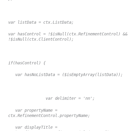
var listData = ctx.ListData;
var hasControl = !$isNull(ctx.RefinementControl) &&
!$isNull(ctx.ClientControl);
if(hasControl) {
var hasNoListData = ($isEmptyArray(listData));
var delimiter = 'nn';
var propertyName =
ctx.RefinementControl.propertyName;
var displayTitle =