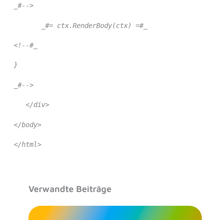
_#-->
_#= ctx.RenderBody(ctx) =#_
<!--#_
}
_#-->
</div>
</body>
</html>
Verwandte Beiträge