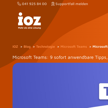
Zum
041 925 84 00
Supportfall melden
Inhalt
springen
IOZ
Blog
Technologie
Microsoft Teams
Microsoft
Microsoft Teams: 9 sofort anwendbare Tipps,