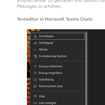
ansprechender zu gestalten und dadurch d
Messages zu erhöhen.
Texteditor in Microsoft Teams Chats: