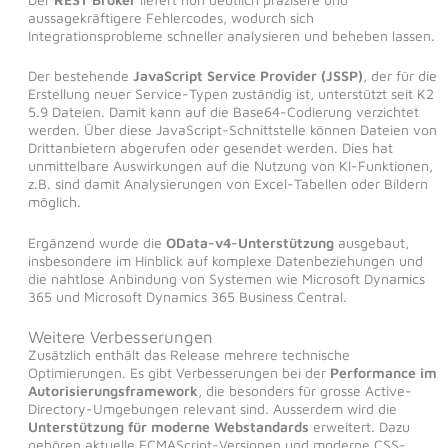
aussagekräftigere Fehlercodes, wodurch sich
Integrationsprobleme schneller analysieren und beheben lassen.
Der bestehende
JavaScript Service Provider (JSSP)
, der für die
Erstellung neuer Service-Typen zuständig ist, unterstützt seit K2
5.9 Dateien. Damit kann auf die Base64-Codierung verzichtet
werden. Über diese JavaScript-Schnittstelle können Dateien von
Drittanbietern abgerufen oder gesendet werden. Dies hat
unmittelbare Auswirkungen auf die Nutzung von KI-Funktionen,
z.B. sind damit Analysierungen von Excel-Tabellen oder Bildern
möglich.
Ergänzend wurde die
OData-v4-Unterstützung
ausgebaut,
insbesondere im Hinblick auf komplexe Datenbeziehungen und
die nahtlose Anbindung von Systemen wie Microsoft Dynamics
365 und Microsoft Dynamics 365 Business Central.
Weitere Verbesserungen
Zusätzlich enthält das Release mehrere technische
Optimierungen. Es gibt Verbesserungen bei der
Performance
im
Autorisierungsframework
, die besonders für grosse Active-
Directory-Umgebungen relevant sind. Ausserdem wird die
Unterstützung für moderne Webstandards
erweitert. Dazu
gehören aktuelle ECMAScript-Versionen und moderne CSS-