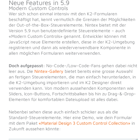
Neue Features in 5.9
Modern Custom Controls
Wer sich schon einmal intensiv mit den K2-Formularen
beschäftigt hat, kennt vermutlich die Grenzen der Möglichkeiten
der Out-of-the-Box-Steuerelemente. Nintex bietet mit der
Version 5.9 nun benutzerdefinierte Steuerelemente – auch
«Modern Custom Controls» genannt. Entwickler können mit
JavaScript neue Elemente erstellen, diese in der K2-Umgebung
registrieren und dann als wiederverwendbare Komponente in
allen möglichen Formularen weiterverwenden.
Doch aufgepasst:
No-Code-/Low-Code-Fans gehen dabei nicht
leer aus. Die
Nintex-Gallery
bietet bereits eine grosse Auswahl
an fertigen Steuerelementen, die man einfach herunterladen, in
die K2-Umgebung importieren und im K2 Designer direkt
verwenden kann. Von modern aussehenden Komponenten wie
Sliders, Icon-Buttons, Fortschrittsbalken bis hin zu Drag-&-Drop-
Elementen für komfortablen Dateiupload ist alles dabei.
Nebenbei sehen diese auch einfach schicker aus als die
Standard-Steuerelemente. Hier eine Demo, wie dein Formular
mit dem Paket
«Material Design 3 Custom Control Collection»
in
Zukunft aussehen könnte: