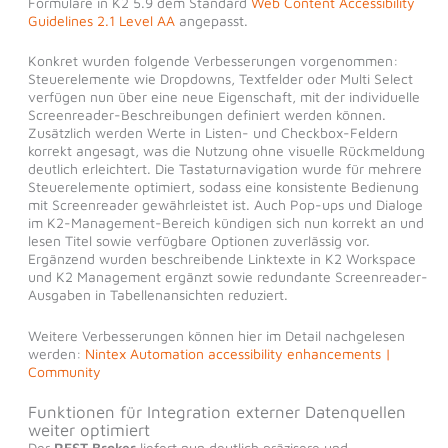
Formulare in K2 5.9 dem Standard
Web Content Accessibility
Guidelines 2.1 Level AA
angepasst.
Konkret wurden folgende Verbesserungen vorgenommen:
Steuerelemente wie Dropdowns, Textfelder oder Multi Select
verfügen nun über eine neue Eigenschaft, mit der individuelle
Screenreader-Beschreibungen definiert werden können.
Zusätzlich werden Werte in Listen- und Checkbox-Feldern
korrekt angesagt, was die Nutzung ohne visuelle Rückmeldung
deutlich erleichtert. Die Tastaturnavigation wurde für mehrere
Steuerelemente optimiert, sodass eine konsistente Bedienung
mit Screenreader gewährleistet ist. Auch Pop-ups und Dialoge
im K2-Management-Bereich kündigen sich nun korrekt an und
lesen Titel sowie verfügbare Optionen zuverlässig vor.
Ergänzend wurden beschreibende Linktexte in K2 Workspace
und K2 Management ergänzt sowie redundante Screenreader-
Ausgaben in Tabellenansichten reduziert.
Weitere Verbesserungen können hier im Detail nachgelesen
werden:
Nintex Automation accessibility enhancements |
Community
Funktionen für Integration externer Datenquellen
weiter optimiert
Der
REST Broker
liefert nun deutlich präzisere und