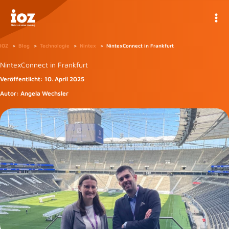
Zum
Inhalt
springen
IOZ
Blog
Technologie
Nintex
NintexConnect in Frankfurt
NintexConnect in Frankfurt
Veröffentlicht:
10. April 2025
Autor:
Angela Wechsler