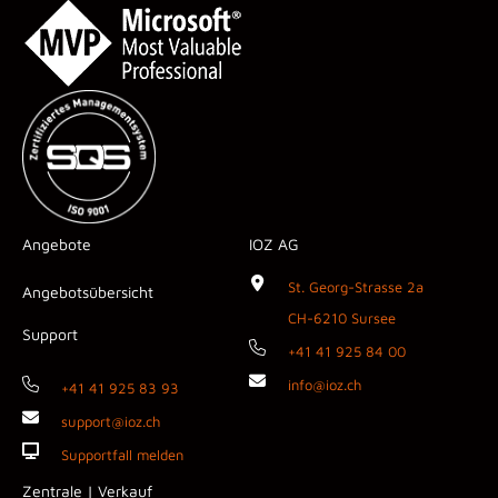
Angebote
IOZ AG
St. Georg-Strasse 2a
Angebotsübersicht
CH-6210 Sursee
Support
+41 41 925 84 00
info@ioz.ch
+41 41 925 83 93
support@ioz.ch
Supportfall melden
Zentrale | Verkauf