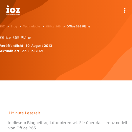
Zum
Inhalt
springen
IOZ
Blog
Technologie
Office 365
Office 365 Pläne
Office 365 Pläne
Veröffentlicht:
19. August 2013
Aktualisiert:
27. Juni 2021
1 Minute Lesezeit
In diesem Blogbeitrag informieren wir Sie über das Lizenzmodell
von Office 365.