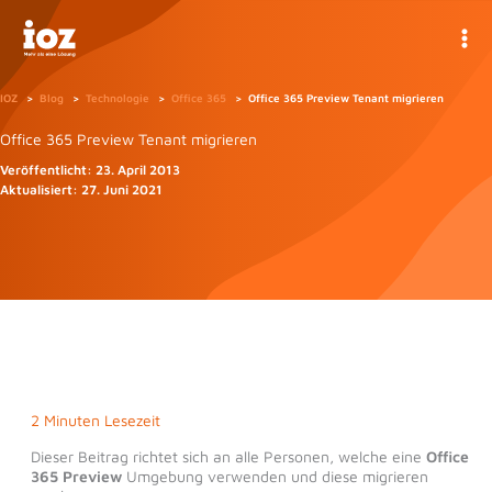
Zum
Inhalt
springen
IOZ
Blog
Technologie
Office 365
Office 365 Preview Tenant migrieren
Office 365 Preview Tenant migrieren
Veröffentlicht:
23. April 2013
Aktualisiert:
27. Juni 2021
2 Minuten Lesezeit
Dieser Beitrag richtet sich an alle Personen, welche eine
Office
365 Preview
Umgebung verwenden und diese migrieren