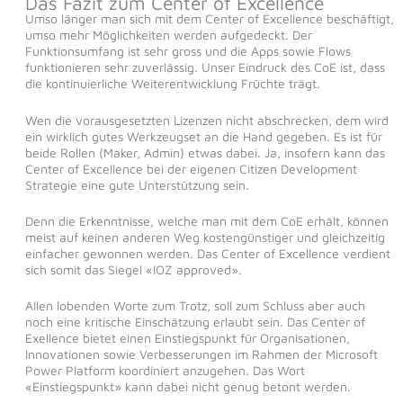
Das Fazit zum Center of Excellence
Umso länger man sich mit dem Center of Excellence beschäftigt,
umso mehr Möglichkeiten werden aufgedeckt. Der
Funktionsumfang ist sehr gross und die Apps sowie Flows
funktionieren sehr zuverlässig. Unser Eindruck des CoE ist, dass
die kontinuierliche Weiterentwicklung Früchte trägt.
Wen die vorausgesetzten Lizenzen nicht abschrecken, dem wird
ein wirklich gutes Werkzeugset an die Hand gegeben. Es ist für
beide Rollen (Maker, Admin) etwas dabei. Ja, insofern kann das
Center of Excellence bei der eigenen Citizen Development
Strategie eine gute Unterstützung sein.
Denn die Erkenntnisse, welche man mit dem CoE erhält, können
meist auf keinen anderen Weg kostengünstiger und gleichzeitig
einfacher gewonnen werden. Das Center of Excellence verdient
sich somit das Siegel «IOZ approved».
Allen lobenden Worte zum Trotz, soll zum Schluss aber auch
noch eine kritische Einschätzung erlaubt sein. Das Center of
Exellence bietet einen Einstiegspunkt für Organisationen,
Innovationen sowie Verbesserungen im Rahmen der Microsoft
Power Platform koordiniert anzugehen. Das Wort
«Einstiegspunkt» kann dabei nicht genug betont werden.