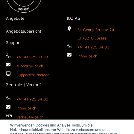
Angebote
IOZ AG
St. Georg-Strasse 2a
Angebotsübersicht
CH-6210 Sursee
Support
+41 41 925 84 00
info@ioz.ch
+41 41 925 83 93
support@ioz.ch
Supportfall melden
Zentrale | Verkauf
+41 41 925 84 00
info@ioz.ch
verkauf@ioz.ch
Wir verwenden Cookies und Analyse Tools, um die
Nutzerfreundlichkeit unserer Website zu verbessern und um
personalisiertes Marketing mit relevanten Inhalten zu ermöglichen.