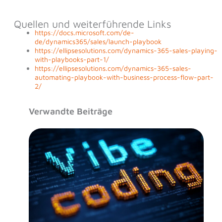
Quellen und weiterführende Links
https://docs.microsoft.com/de-
de/dynamics365/sales/launch-playbook
https://ellipsesolutions.com/dynamics-365-sales-playing-
with-playbooks-part-1/
https://ellipsesolutions.com/dynamics-365-sales-
automating-playbook-with-business-process-flow-part-
2/
Verwandte Beiträge