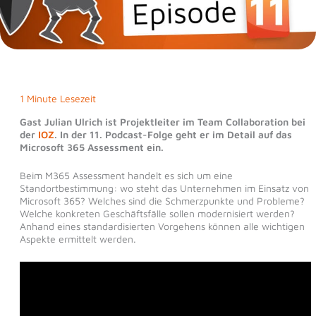
1 Minute Lesezeit
Gast Julian Ulrich ist Projektleiter im Team Collaboration bei
der
IOZ
. In der 11. Podcast-Folge geht er im Detail auf das
Microsoft 365 Assessment ein.
Beim M365 Assessment handelt es sich um eine
Standortbestimmung: wo steht das Unternehmen im Einsatz von
Microsoft 365? Welches sind die Schmerzpunkte und Probleme?
Welche konkreten Geschäftsfälle sollen modernisiert werden?
Anhand eines standardisierten Vorgehens können alle wichtigen
Aspekte ermittelt werden.