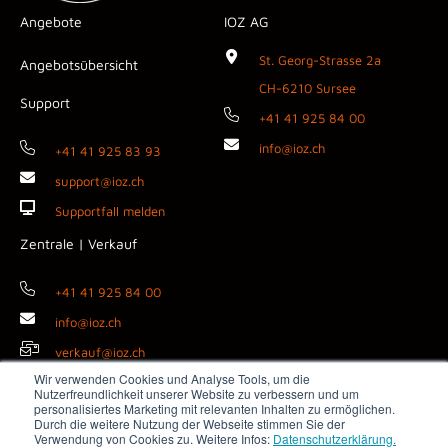
Angebote
IOZ AG
St. Georg-Strasse 2a
Angebotsübersicht
CH-6210 Sursee
Support
+41 41 925 84 00
info@ioz.ch
+41 41 925 83 93
support@ioz.ch
Supportfall melden
Zentrale | Verkauf
+41 41 925 84 00
info@ioz.ch
verkauf@ioz.ch
Wir verwenden Cookies und Analyse Tools, um die
Nutzerfreundlichkeit unserer Website zu verbessern und um
personalisiertes Marketing mit relevanten Inhalten zu ermöglichen.
Durch die weitere Nutzung der Webseite stimmen Sie der
Copyright © 2026 IOZ AG ·
Impressum
·
Datenschutz
·
AGB
·
Verwendung von Cookies zu. Weitere Infos:
Datenschutzerklärung.