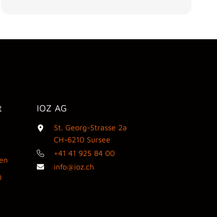
t
IOZ AG
St. Georg-Strasse 2a
3
CH-6210 Sursee
+41 41 925 84 00
den
info@ioz.ch
0