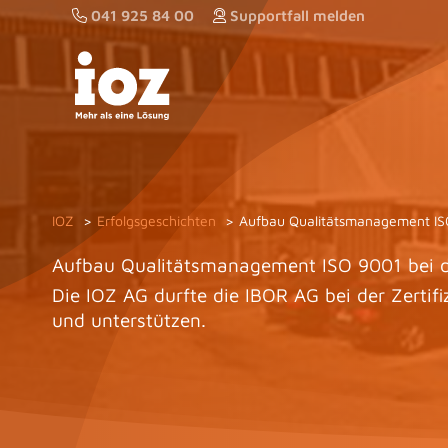
Zum
041 925 84 00
Supportfall melden
Inhalt
springen
IOZ
Erfolgsgeschichten
Aufbau Qualitätsmanagement IS
Aufbau Qualitätsmanagement ISO 9001 bei 
Die IOZ AG durfte die IBOR AG bei der Zertif
und unterstützen.