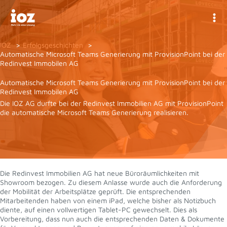
Zum
Inhalt
springen
IOZ
Erfolgsgeschichten
Automatische Microsoft Teams Generierung mit ProvisionPoint bei der
Redinvest Immobilen AG
Automatische Microsoft Teams Generierung mit ProvisionPoint bei der
Redinvest Immobilen AG
Die IOZ AG durfte bei der Redinvest Immobilien AG mit ProvisionPoint
die automatische Microsoft Teams Generierung realisieren.
Die Redinvest Immobilien AG hat neue Büroräumlichkeiten mit
Showroom bezogen. Zu diesem Anlasse wurde auch die Anforderung
der Mobilität der Arbeitsplätze geprüft. Die entsprechenden
Mitarbeitenden haben von einem iPad, welche bisher als Notizbuch
diente, auf einen vollwertigen Tablet-PC gewechselt. Dies als
Vorbereitung, dass nun auch die entsprechenden Daten & Dokumente