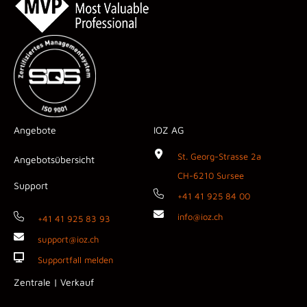
Angebote
IOZ AG
St. Georg-Strasse 2a
Angebotsübersicht
CH-6210 Sursee
Support
+41 41 925 84 00
info@ioz.ch
+41 41 925 83 93
support@ioz.ch
Supportfall melden
Zentrale | Verkauf