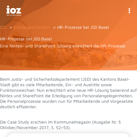
Zum
Inhalt
springen
IOZ
Erfolgsgeschichten
HR-Prozesse bei JSD Basel
HR-Prozesse bei JSD Basel
Eine Nintex- und SharePoint-Lösung erleichtert die HR-Prozesse
Beim Justiz- und Sicherheitsdepartement (JSD) des Kantons Basel-
Stadt gibt es viele Mitarbeitende, Ein- und Austritte sowie
Funktionswechsel. Nun erleichtert eine neue HR-Lösung basierend auf
Nintex und SharePoint die Erledigung von Personalangelegenheiten.
Die Personalprozesse wurden nun für Mitarbeitende und Vorgesetzte
deutlich effizienter.
Die Case Study erschien im Kommunalmagazin (Ausgabe Nr. 5
Oktober/November 2017, S. 52+53).