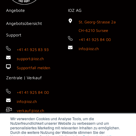
Angebote
IOZ AG
St. Georg-Strasse 2a
Angebotsübersicht
CH-6210 Sursee
Support
+41 41 925 84 00
info@ioz.ch
+41 41 925 83 93
support@ioz.ch
Supportfall melden
Zentrale | Verkauf
+41 41 925 84 00
info@ioz.ch
verkauf@ioz.ch
Wir verwenden Cookies und Analyse Tools, um die
Nutzerfreundlichkeit unserer Website zu verbessern und um
personalisiertes Marketing mit relevanten Inhalten zu ermöglichen.
Durch die weitere Nutzung der Webseite stimmen Sie der
Copyright © 2026 IOZ AG ·
Impressum
·
Datenschutz
·
AGB
·