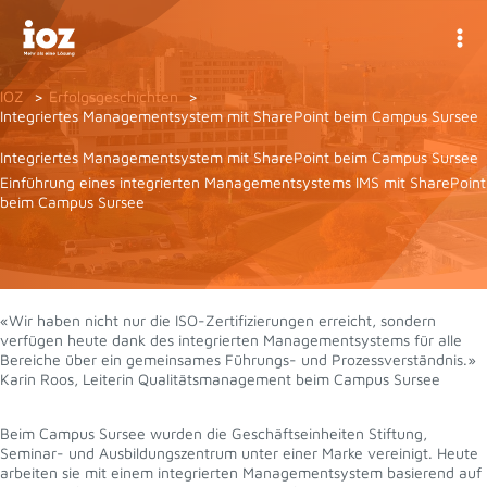
Zum
Inhalt
springen
IOZ
Erfolgsgeschichten
Integriertes Managementsystem mit SharePoint beim Campus Sursee
Integriertes Managementsystem mit SharePoint beim Campus Sursee
Einführung eines integrierten Managementsystems IMS mit SharePoint
beim Campus Sursee
«Wir haben nicht nur die ISO-Zertifizierungen erreicht, sondern
verfügen heute dank des integrierten Managementsystems für alle
Bereiche über ein gemeinsames Führungs- und Prozessverständnis.»
Karin Roos, Leiterin Qualitätsmanagement beim Campus Sursee
Beim Campus Sursee wurden die Geschäftseinheiten Stiftung,
Seminar- und Ausbildungszentrum unter einer Marke vereinigt. Heute
arbeiten sie mit einem integrierten Managementsystem basierend auf