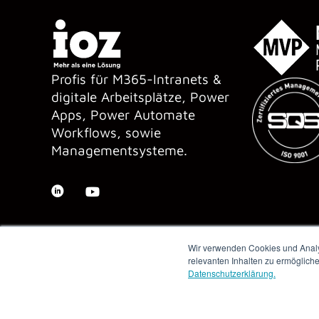
Profis für M365-Intranets &
digitale Arbeitsplätze, Power
Apps, Power Automate
Workflows, sowie
Managementsysteme.
Wir verwenden Cookies und Analys
relevanten Inhalten zu ermöglich
Datenschutzerklärung.
Copyright © 2026 IOZ AG ·
Impressum
·
Datenschutz
·
AGB
·
Me