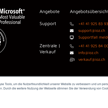
Angebote
Angebotsübersich
Support
+41 41 925 83 9
support@ioz.ch
Supportfall mel
Zentrale |
+41 41 925 84 0
Verkauf
info@ioz.ch
verkauf@ioz.ch
e Tools, um die Nutzerfreundlichkeit unserer Website zu verbessern und um perso
en. Durch die weitere Nutzung der Webseite stimmen Sie der Verwendung von Cooki
dienanfragen