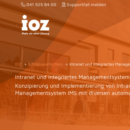
Zum
041 925 84 00
Supportfall melden
Inhalt
springen
IOZ
Erfolgsgeschichten
Intranet und integriertes Manag
Intranet und integriertes Managementsystem 
Konzipierung und Implementierung von Intra
Managementsystem IMS mit diversen automat