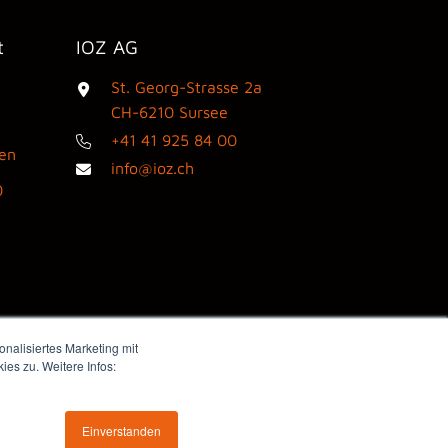
t
IOZ AG
St. Georg-Strasse 2a
3
CH-6210 Sursee
+41 41 925 84 00
den
info@ioz.ch
0
nalisiertes Marketing mit
es zu. Weitere Infos:
Webdesign by flink think
Einverstanden