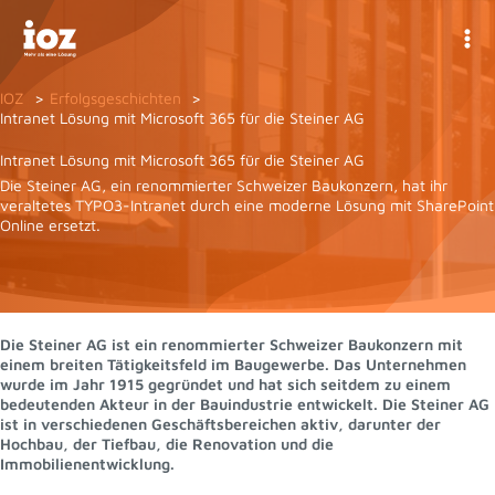
Zum
Inhalt
springen
IOZ
Erfolgsgeschichten
Intranet Lösung mit Microsoft 365 für die Steiner AG
Intranet Lösung mit Microsoft 365 für die Steiner AG
Die Steiner AG, ein renommierter Schweizer Baukonzern, hat ihr
veraltetes TYPO3-Intranet durch eine moderne Lösung mit SharePoint
Online ersetzt.
Die Steiner AG ist ein renommierter Schweizer Baukonzern mit
einem breiten Tätigkeitsfeld im Baugewerbe. Das Unternehmen
wurde im Jahr 1915 gegründet und hat sich seitdem zu einem
bedeutenden Akteur in der Bauindustrie entwickelt. Die Steiner AG
ist in verschiedenen Geschäftsbereichen aktiv, darunter der
Hochbau, der Tiefbau, die Renovation und die
Immobilienentwicklung.